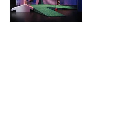
BÜHNE KOSTÜME
R/MAREIKE DICK