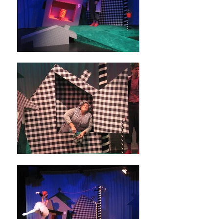
CaroStark
CaroStark
CaroStark