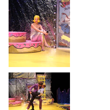
CaroStark
CaroStark
CaroStark