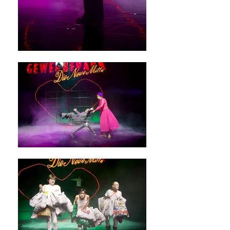
CaroStark
CaroStark
CaroStark